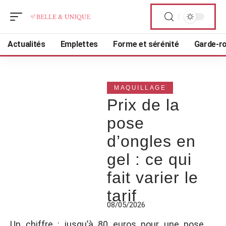
Actualités
Emplettes
Forme et sérénité
Garde-r
MAQUILLAGE
Prix de la
pose
d’ongles en
gel : ce qui
fait varier le
tarif
08/05/2026
Un chiffre : jusqu’à 80 euros pour une pose