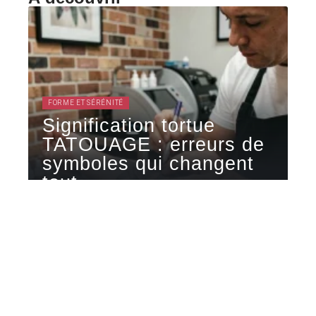
FORME ET SÉRÉNITÉ
Signification tortue
TATOUAGE : erreurs de
symboles qui changent
tout
Une tortue tatouée sur l'avant-bras peut raconter
la protection familiale, la longévité
…
6 août 2026