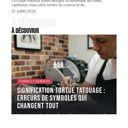
La coupe mafieux italien désigne un ensemble de codes
capillaires masculins hérités du cinéma et de
…
31 juillet 2026
À découvrir
À découvrir
FORME ET SÉRÉNITÉ
Signification tortue TATOUAGE :
erreurs de symboles qui
changent tout
Une tortue tatouée sur l'avant-bras peut raconter la
protection familiale, la longévité
…
6 août 2026