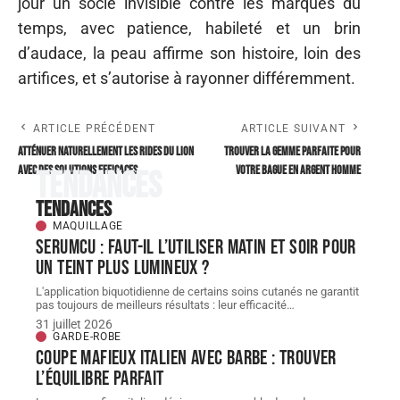
jour un socle invisible contre les marques du
temps, avec patience, habileté et un brin
d’audace, la peau affirme son histoire, loin des
artifices, et s’autorise à rayonner différemment.
ARTICLE PRÉCÉDENT
ARTICLE SUIVANT
Atténuer naturellement les rides du lion
Trouver la gemme parfaite pour
avec des solutions efficaces
votre bague en argent homme
Tendances
Tendances
MAQUILLAGE
Serumcu : faut-il l’utiliser matin et soir pour
un teint plus lumineux ?
L'application biquotidienne de certains soins cutanés ne garantit
pas toujours de meilleurs résultats : leur efficacité
…
31 juillet 2026
GARDE-ROBE
Coupe mafieux italien avec barbe : trouver
l’équilibre parfait