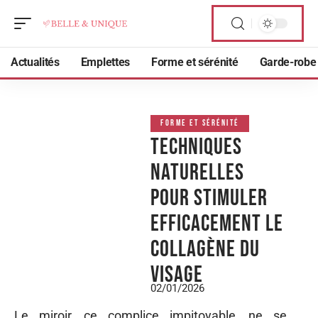
Actualités
Emplettes
Forme et sérénité
Garde-robe
FORME ET SÉRÉNITÉ
Techniques
naturelles
pour stimuler
efficacement le
collagène du
visage
02/01/2026
Le miroir, ce complice impitoyable, ne se