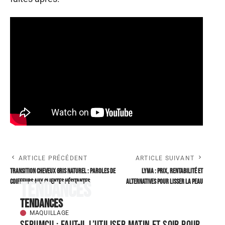
ARTICLE PRÉCÉDENT
ARTICLE SUIVANT
Transition cheveux gris naturel : paroles de
LYMA : prix, rentabilité et
coiffeurs aux clientes hésitantes
alternatives pour lisser la peau
Tendances
Tendances
MAQUILLAGE
Serumcu : faut-il l’utiliser matin et soir pour