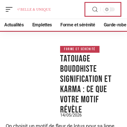
Actualités
Emplettes
Forme et sérénité
Garde-robe
FORME ET SÉRÉNITÉ
Tatouage
bouddhiste
Signification et
karma : ce que
votre motif
révèle
14/05/2026
On choisit un motif de fleur de lotus pour sa ligne