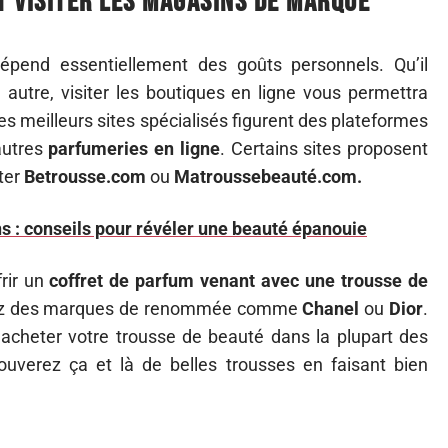
t visiter les magasins de marque
pend essentiellement des goûts personnels. Qu’il
u autre, visiter les boutiques en ligne vous permettra
les meilleurs sites spécialisés figurent des plateformes
autres
parfumeries en ligne
. Certains sites proposent
iter
Betrousse.com
ou
Matroussebeauté.com.
 : conseils pour révéler une beauté épanouie
rir un
coffret de parfum venant avec une trousse de
chez des marques de renommée comme
Chanel
ou
Dior
.
’acheter votre trousse de beauté dans la plupart des
uverez ça et là de belles trousses en faisant bien