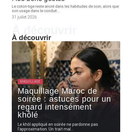
Le coton-tige reste ancré dans les habitudes de soin, alors que
son usage dans le conduit
…
31 juillet 2026
À découvrir
À découvrir
MAQUILLAGE
Maquillage Maroc de
soirée : astuces pour un
regard intensément
khôlé
Le khôl appliqué en soirée ne pardonne pas
l'approximation. Un trait mal
…