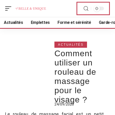
Actualités
Emplettes
Forme et sérénité
Garde-r
ACTUALITÉS
Comment
utiliser un
rouleau de
massage
pour le
visage ?
24/09/2023
Le rouleau de massage facial est un petit