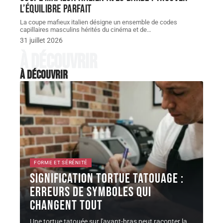
l’équilibre parfait
La coupe mafieux italien désigne un ensemble de codes
capillaires masculins hérités du cinéma et de
…
31 juillet 2026
À découvrir
À découvrir
FORME ET SÉRÉNITÉ
Signification tortue TATOUAGE :
erreurs de symboles qui
changent tout
Une tortue tatouée sur l'avant-bras peut raconter la