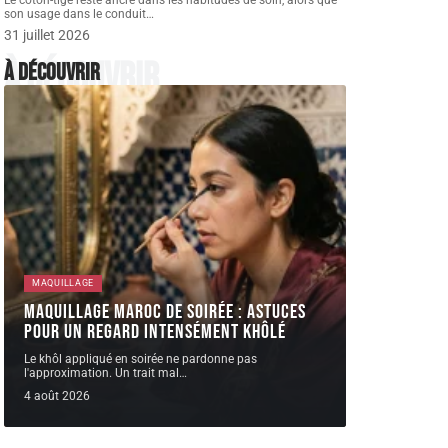
Le coton-tige reste ancré dans les habitudes de soin, alors que
son usage dans le conduit
…
31 juillet 2026
À découvrir
À découvrir
MAQUILLAGE
Maquillage Maroc de soirée : astuces
pour un regard intensément khôlé
Le khôl appliqué en soirée ne pardonne pas
l'approximation. Un trait mal
…
4 août 2026