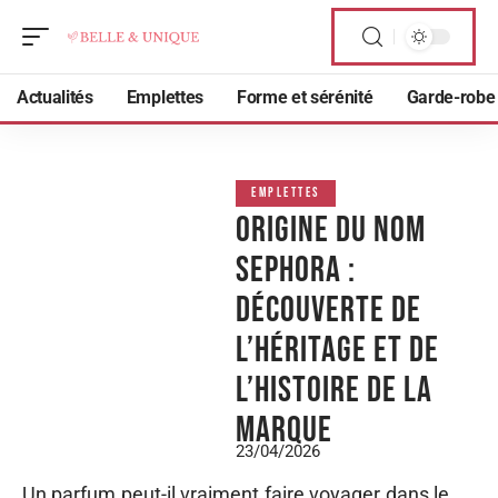
Actualités
Emplettes
Forme et sérénité
Garde-robe
EMPLETTES
Origine du nom
Sephora :
découverte de
l’héritage et de
l’histoire de la
marque
23/04/2026
Un parfum peut-il vraiment faire voyager dans le