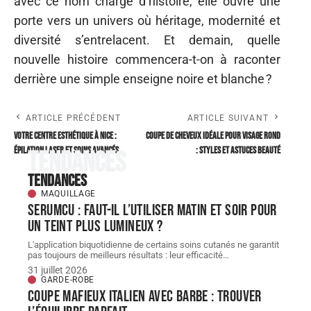
avec ce nom chargé d’histoire, elle ouvre une
porte vers un univers où héritage, modernité et
diversité s’entrelacent. Et demain, quelle
nouvelle histoire commencera-t-on à raconter
derrière une simple enseigne noire et blanche ?
ARTICLE PRÉCÉDENT
ARTICLE SUIVANT
Votre centre esthétique à Nice :
Coupe de cheveux idéale pour visage rond
épilation laser et soins avancés
: styles et astuces beauté
Tendances
Tendances
MAQUILLAGE
Serumcu : faut-il l’utiliser matin et soir pour
un teint plus lumineux ?
L'application biquotidienne de certains soins cutanés ne garantit
pas toujours de meilleurs résultats : leur efficacité
…
31 juillet 2026
GARDE-ROBE
Coupe mafieux italien avec barbe : trouver