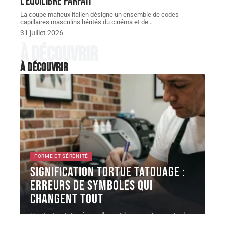
l’équilibre parfait
La coupe mafieux italien désigne un ensemble de codes
capillaires masculins hérités du cinéma et de
…
31 juillet 2026
À découvrir
À découvrir
FORME ET SÉRÉNITÉ
Signification tortue TATOUAGE :
erreurs de symboles qui
changent tout
Une tortue tatouée sur l'avant-bras peut raconter la
protection familiale, la longévité
…